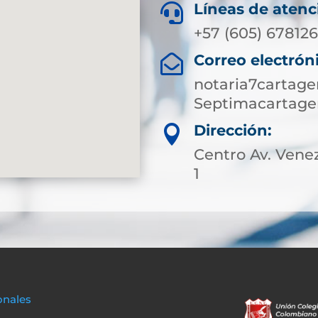
Líneas de atenc

+57 (605) 67812
Correo electrón

notaria7cartag
Septimacartage
Dirección:

Centro Av. Venez
1
onales