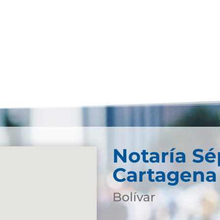
Notaría S
Cartagena
Bolívar