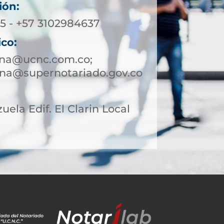
ión:
65 - +57 3102984637
ico:
ena@ucnc.com.co;
na@supernotariado.gov.co
uela Edif. El Clarin Local