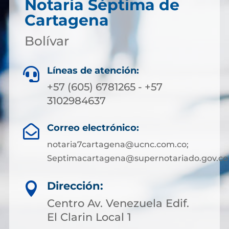
Notaría Séptima de
Cartagena
Bolívar
Líneas de atención:

+57 (605) 6781265 - +57
3102984637
Correo electrónico:

notaria7cartagena@ucnc.com.co;
Septimacartagena@supernotariado.gov.co
Dirección:

Centro Av. Venezuela Edif.
El Clarin Local 1