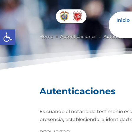
Inicio
Abrir barra de herramientas
Home
Autenticaciones
Autenticaci
9
9
Autenticaciones
Es cuando el notario da testimonio es
presencia, estableciendo la identidad d