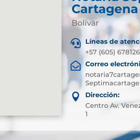
Cartagena
Bolívar
Líneas de atenc

+57 (605) 67812
Correo electrón

notaria7cartag
Septimacartage
Dirección:

Centro Av. Venez
1