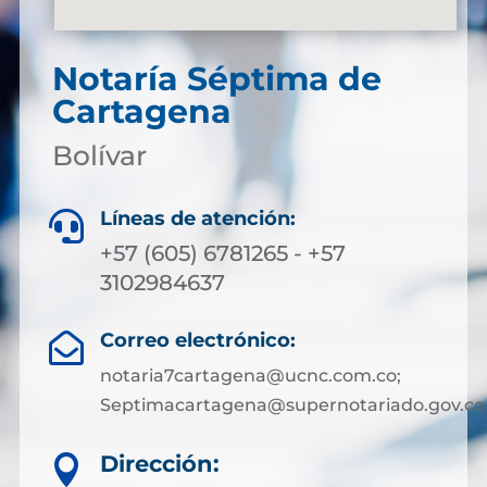
Notaría Séptima de
Cartagena
Bolívar
Líneas de atención:

+57 (605) 6781265 - +57
3102984637
Correo electrónico:

notaria7cartagena@ucnc.com.co;
Septimacartagena@supernotariado.gov.co
Dirección:
