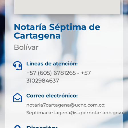
Notaría Séptima de
Cartagena
Bolívar
Líneas de atención:

+57 (605) 6781265 - +57
3102984637
Correo electrónico:

notaria7cartagena@ucnc.com.co;
Septimacartagena@supernotariado.gov.co