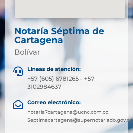
Notaría Séptima de
Cartagena
Bolívar
Líneas de atención:

+57 (605) 6781265 - +57
3102984637
Correo electrónico:

notaria7cartagena@ucnc.com.co;
Septimacartagena@supernotariado.gov.co